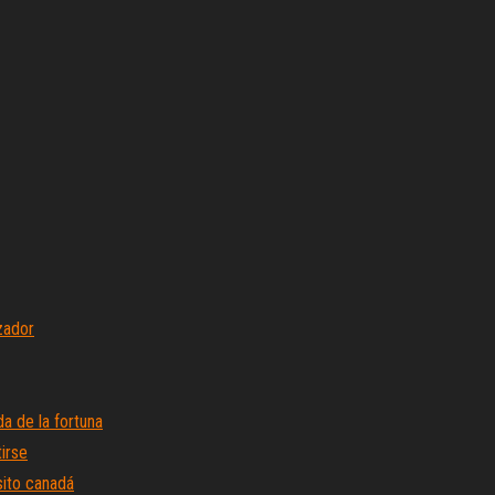
zador
a de la fortuna
irse
sito canadá