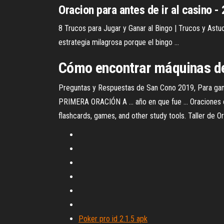
Oracion para antes de ir al casino -
8 Trucos para Jugar y Ganar al Bingo | Trucos y Astuci
estrategia milagrosa porque el bingo ...
Cómo encontrar máquinas de l
Preguntas y Respuestas de San Cono 2019, Para ganar l
PRIMERA ORACIÓN A ... año en que fue ... Oraciones co
flashcards, games, and other study tools. Taller de Or
Poker pro id 2.1.5 apk