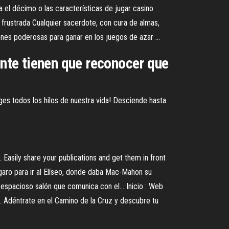
a el décimo o las características de jugar casino
ón frustrada Cualquier sacerdote, con cura de almas,
iones poderosas para ganar en los juegos de azar ...
nte tienen que reconocer que
es todos los hilos de nuestra vida! Desciende hasta
 Easily share your publications and get them in front
ígaro para ir al Elíseo, donde daba Mac-Mahon su
 un espacioso salón que comunica con el…
Inicio : Web
. Adéntrate en el Camino de la Cruz y descubre tu