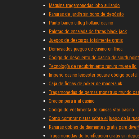
Máquina tragamonedas lobo aullando
Ranuras de jardín sin bono de depósito
Punto banco uitleg holland casino
Paletas de ensalada de frutas black jack
Juegos de descarga totalmente gratis
Demasiados juegos de casino en línea
Código de descuento de casino de south point
Tecnología de recubrimiento ranura muere llc
Imperio casino leicester square código postal
Caja de fichas de póker de madera uk
Tragamonedas de gemas monstruo mundo ca
Oracion para ir al casino
Código de vestimenta de kansas star casino
Cómo comprar pistas sobre el juego de la rued
Ranuras dobles de diamantes gratis para divert
Tragamonedas de bonificación gratis sin depó