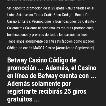
Sin depósito promoción de la 25 gratis Ranura tiradas en el
Lotus Asia casino Tirada Gratis Bono Código : Bonos De
Casino En Línea. Promociones y Bonificaciones de Caliente -
Caliente.mx Caliente te presenta las mejores promociones,
bonificaciones y premios de todos los casinos en línea.
Trabajamos arduamente para tu satisfacción como jugador.
Código de cupón MARCA Casino [Actualizado Septiembre]
Betway Casino Código de
promoción ... Además, el Casino
en línea de Betway cuenta con ...
Además solamente por
registrarte recibirás 25 giros
gratuitos ...