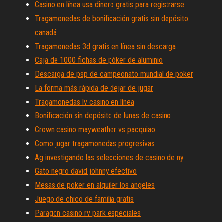
Casino en línea usa dinero gratis para registrarse
Tragamonedas de bonificación gratis sin depósito
canadá
Tragamonedas 3d gratis en línea sin descarga
Caja de 1000 fichas de póker de aluminio
Descarga de psp de campeonato mundial de poker
La forma más rápida de dejar de jugar
Tragamonedas lv casino en línea
Bonificación sin depósito de lunas de casino
Crown casino mayweather vs pacquiao
Como jugar tragamonedas progresivas
Ag investigando las selecciones de casino de ny
Gato negro david johnny efectivo
Mesas de poker en alquiler los angeles
Juego de chico de familia gratis
Paragon casino rv park especiales