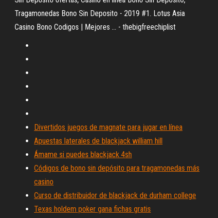
Tragamonedas Bono Sin Deposito - 2019 #1. Lotus Asia
Casino Bono Codigos | Mejores ... - thebigfreechiplist
Divertidos juegos de magnate para jugar en línea
Apuestas laterales de blackjack william hill
Ámame si puedes blackjack 4sh
Códigos de bono sin depósito para tragamonedas más
casino
Curso de distribuidor de blackjack de durham college
Texas holdem poker gana fichas gratis