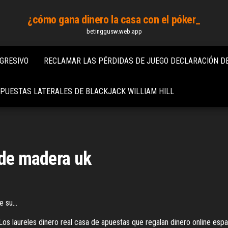
¿cómo gana dinero la casa con el póker_
betinggusw.web.app
GRESIVO
RECLAMAR LAS PÉRDIDAS DE JUEGO DECLARACIÓN D
PUESTAS LATERALES DE BLACKJACK WILLIAM HILL
 de madera uk
de su…
os laureles dinero real casa de apuestas que regalan dinero online espa