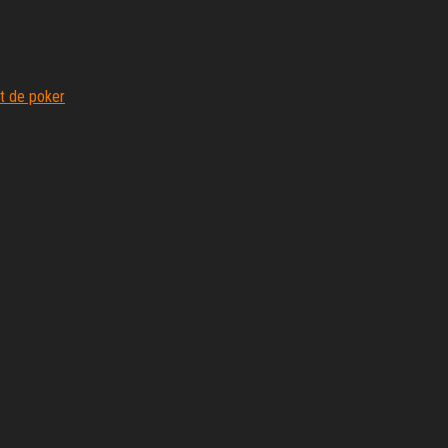
at de poker