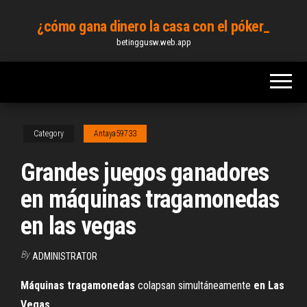
Skip
¿cómo gana dinero la casa con el póker_
to
betinggusw.web.app
the
content
Category
Antaya59733
Grandes juegos ganadores
en máquinas tragamonedas
en las vegas
By
ADMINISTRATOR
Máquinas
tragamonedas
colapsan simultáneamente
en
Las
Vegas
...